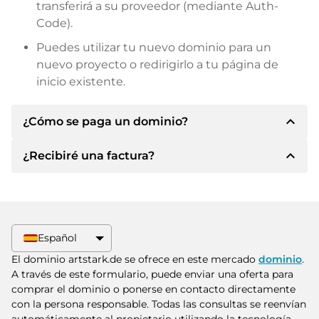
transferirá a su proveedor (mediante Auth-
Code).
Puedes utilizar tu nuevo dominio para un
nuevo proyecto o redirigirlo a tu página de
inicio existente.
expand_less
¿Cómo se paga un dominio?
expand_less
¿Recibiré una factura?
Tras llegar a un acuerdo, el propietario le
informará de los detalles del pago. A
continuación, el propietario le facilitará los datos
Sí, el vendedor le enviará la factura
bancarios SEPA y, si lo desea, también le ofrecerá
correspondiente. Para precios de compra
Paypal u otros métodos de pago.
superiores, también recibirá un contrato de
Español
compra adicional si lo solicita.
Indique siempre el nombre de dominio y el
El dominio artstark.de se ofrece en este mercado
dominio
.
número de factura al realizar la transferencia.
A través de este formulario, puede enviar una oferta para
comprar el dominio o ponerse en contacto directamente
con la persona responsable. Todas las consultas se reenvían