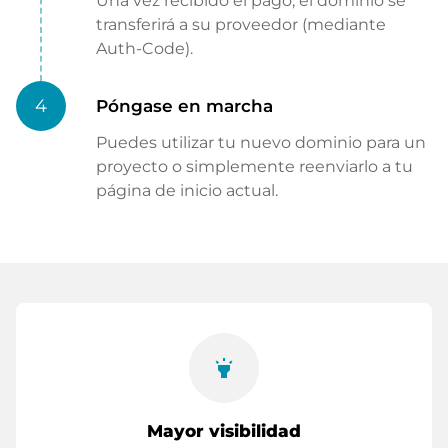
Una vez recibido el pago, el dominio se
transferirá a su proveedor (mediante
Auth-Code).
4
Póngase en marcha
Puedes utilizar tu nuevo dominio para un
proyecto o simplemente reenviarlo a tu
página de inicio actual.
highlight
Mayor visibilidad